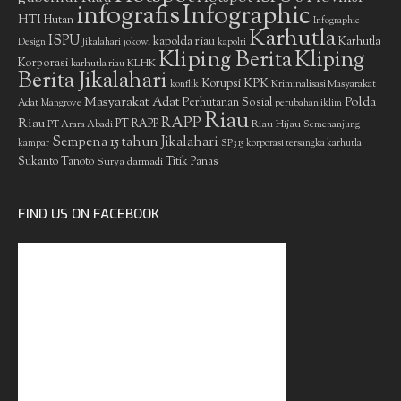
infografis
Infographic
HTI
Hutan
Infographic
Karhutla
ISPU
kapolda riau
Karhutla
Design
Jikalahari
jokowi
kapolri
Kliping Berita
Kliping
Korporasi
KLHK
karhutla riau
Berita Jikalahari
Korupsi
KPK
Kriminalisasi Masyarakat
konflik
Masyarakat Adat
Polda
Perhutanan Sosial
Adat
Mangrove
perubahan iklim
Riau
RAPP
Riau
PT RAPP
Riau Hijau
PT Arara Abadi
Semenanjung
Sempena 15 tahun Jikalahari
kampar
SP3 15 korporasi tersangka karhutla
Sukanto Tanoto
Surya darmadi
Titik Panas
FIND US ON FACEBOOK