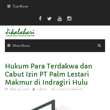
Skip
Top Menu
to
content
Main Menu
Hukum Para Terdakwa dan
Cabut Izin PT Palm Lestari
Makmur di Indragiri Hulu
May 30, 2016
admin
Leave a comment