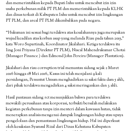
dan memerintahkan kepada Bupati Inhu untuk mencabut izin izin
usaha perkebunan milik PT PLM dan memerintahkan kepada KLHK
dan dinas terkait di Kabupaten Inhu untuk mencabut izin lingkungan
PT PLM, dan areal PT PLM dikembalikan pada negara.
“Hukuman ini sesuai bagi terdakwa atas kesalahannya juga merupakan
wujud keadilan atas korban asap yang melanda Riau pada tahun 2015,”
kata Woro Supartinah, Koordinator Jikalahari. Ketiga terdakwa itu
Iing Joni Priyana (Direktur PT PLM), Niscal Mahendrakumar Chotai
(Manager Finance ) dan Edmond John Pereira (Manager Plantation).
Jikalahari dan riau corruption trial memantau sidang sejak 2 Maret
2016 hingga 18 Mei 2016, Kasus ini telah menjalani 9 kali
persidangan, Penuntut Umum menghadirkan 12 saksi fakta dam 5 ahli,
dari pihak terdakwa mengadirkan 4 saksi meringankan dan 3 ahli.
Hasil pantauan sidang rct menunjukkan bahwa para terdakwa
mewakili perusahaan atau korporasi, terbukti bersalah melakukan
kegiatan perkebunan tanpa izin menteri dalam kawasan hutan, tidak
menerapkan analisis mengenai dampak lingkungan hidup atau upaya
pengelolaan dan pemantauan lingkungan hidup. Hal ini diperkuat
oleh kesaksian Syamsul Rizal dari Dinas Kehutana Kabupaten