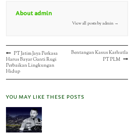
About admin
View all posts by admin
→
Post
Bentangan Kasus Karhutla
PT Jatim Jaya Perkasa
Harus Bayar Ganti Rugi
PT PLM
navigation
Perbaikan Lingkungan
Hidup
YOU MAY LIKE THESE POSTS