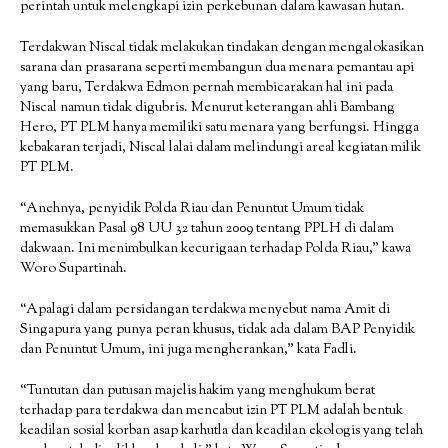
perintah untuk melengkapi izin perkebunan dalam kawasan hutan.
Terdakwan Niscal tidak melakukan tindakan dengan mengalokasikan
sarana dan prasarana seperti membangun dua menara pemantau api
yang baru, Terdakwa Edmon pernah membicarakan hal ini pada
Niscal namun tidak digubris. Menurut keterangan ahli Bambang
Hero, PT PLM hanya memiliki satu menara yang berfungsi. Hingga
kebakaran terjadi, Niscal lalai dalam melindungi areal kegiatan milik
PT PLM.
“Anehnya, penyidik Polda Riau dan Penuntut Umum tidak
memasukkan Pasal 98 UU 32 tahun 2009 tentang PPLH di dalam
dakwaan. Ini menimbulkan kecurigaan terhadap Polda Riau,” kawa
Woro Supartinah.
“Apalagi dalam persidangan terdakwa menyebut nama Amit di
Singapura yang punya peran khusus, tidak ada dalam BAP Penyidik
dan Penuntut Umum, ini juga mengherankan,” kata Fadli.
“Tuntutan dan putusan majelis hakim yang menghukum berat
terhadap para terdakwa dan mencabut izin PT PLM adalah bentuk
keadilan sosial korban asap karhutla dan keadilan ekologis yang telah