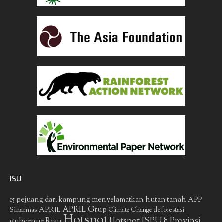
ISU
15 pejuang dari kampung menyelamatkan hutan tanah
APP
APRIL Grup
Sinarmas
APRIL
deforestasi
Climate Change
Hotspot
gubernur Riau
Hotspot ISPU 8 Provinsi