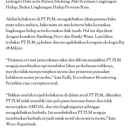
Indragiri Hulu serta Nelson Sitohang Ahli Perizinan Linglungan
Hidup, Badan Lingkungan Hidup Provinsi Riau.
Akibat kebakaran di PT PLM, mengakibatkan dilampauinya baku
mutu udara ambien, baku mutu air atau kriteria baku kerusakan
lingkungan hidup serta kerusakan fisik tanah. Hal ini diperkuat
dengan kesaskian Bambang Hero dan Basuki Wasis. Luas lahan
terbakar PT PLM 39 hektar dan mengakibatkan kerugian ekologis Rp
18 Milyar.
“Pantauan rct saat pemeriksaan saksi dan ahli menunjukkan PT PLM
sengaja membiarkan api membakar lahan perkebunan miliknya,
mereka tidak mempersiapkan sarana dan prasarana pemadam
kebakaran sesuai prosedur,” kata Fadli, Koordinator Monitoring
Peradilan riau corruption trial.
“Bahkan setelah terjadi kebakaran di dalam areal PT PLM, diketahui
PT PLM tidak memiliki izin pelepasan kawasan hutan dan tidak
menerapkan AMDAL dan izin lingkunganya sehingga
mengakibatkan karhutla. Ini membuktikan PT PLM sengaja
membiarkan karhutla terjadi untuk motif ekonomi tertentu,” kata
Woro Supartinah.