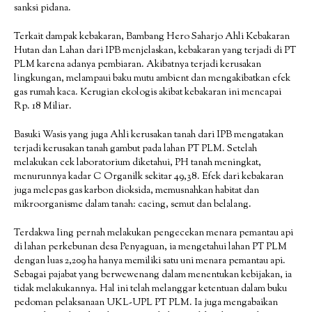
sanksi pidana.
Terkait dampak kebakaran, Bambang Hero Saharjo Ahli Kebakaran
Hutan dan Lahan dari IPB menjelaskan, kebakaran yang terjadi di PT
PLM karena adanya pembiaran. Akibatnya terjadi kerusakan
lingkungan, melampaui baku mutu ambient dan mengakibatkan efek
gas rumah kaca. Kerugian ekologis akibat kebakaran ini mencapai
Rp. 18 Miliar.
Basuki Wasis yang juga Ahli kerusakan tanah dari IPB mengatakan
terjadi kerusakan tanah gambut pada lahan PT PLM. Setelah
melakukan cek laboratorium diketahui, PH tanah meningkat,
menurunnya kadar C Organilk sekitar 49,38. Efek dari kebakaran
juga melepas gas karbon dioksida, memusnahkan habitat dan
mikroorganisme dalam tanah: cacing, semut dan belalang.
Terdakwa Iing pernah melakukan pengecekan menara pemantau api
di lahan perkebunan desa Penyaguan, ia mengetahui lahan PT PLM
dengan luas 2,209 ha hanya memiliki satu uni menara pemantau api.
Sebagai pajabat yang berwewenang dalam menentukan kebijakan, ia
tidak melakukannya. Hal ini telah melanggar ketentuan dalam buku
pedoman pelaksanaan UKL-UPL PT PLM. Ia juga mengabaikan