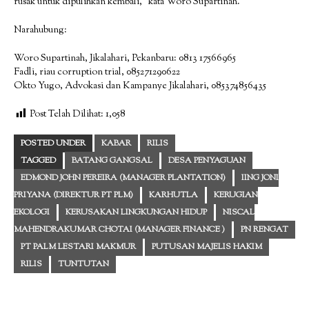
rusak untuk dipulihkan kembali,” kata Woro Supartinah.
Narahubung:
Woro Supartinah, Jikalahari, Pekanbaru: 0813 17566965
Fadli, riau corruption trial, 085271290622
Okto Yugo, Advokasi dan Kampanye Jikalahari, 085374856435
Post Telah Dilihat:
1,058
POSTED UNDER
KABAR
RILIS
TAGGED
BATANG GANGSAL
DESA PENYAGUAN
EDMOND JOHN PEREIRA (MANAGER PLANTATION)
IING JONI
PRIYANA (DIREKTUR PT PLM)
KARHUTLA
KERUGIAN
EKOLOGI
KERUSAKAN LINGKUNGAN HIDUP
NISCAL
MAHENDRAKUMAR CHOTAI (MANAGER FINANCE )
PN RENGAT
PT PALM LESTARI MAKMUR
PUTUSAN MAJELIS HAKIM
RILIS
TUNTUTAN