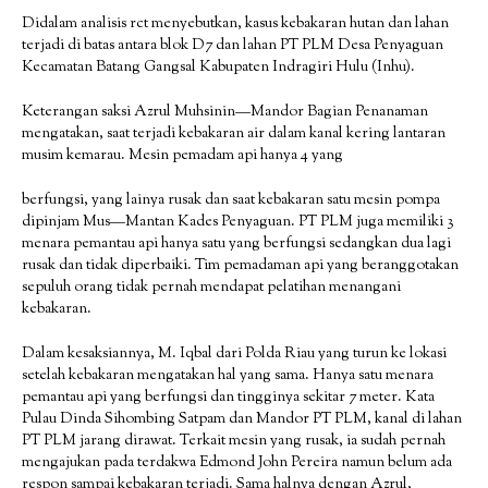
Didalam analisis rct menyebutkan, kasus kebakaran hutan dan lahan
terjadi di batas antara blok D7 dan lahan PT PLM Desa Penyaguan
Kecamatan Batang Gangsal Kabupaten Indragiri Hulu (Inhu).
Keterangan saksi Azrul Muhsinin—Mandor Bagian Penanaman
mengatakan, saat terjadi kebakaran air dalam kanal kering lantaran
musim kemarau. Mesin pemadam api hanya 4 yang
berfungsi, yang lainya rusak dan saat kebakaran satu mesin pompa
dipinjam Mus—Mantan Kades Penyaguan. PT PLM juga memiliki 3
menara pemantau api hanya satu yang berfungsi sedangkan dua lagi
rusak dan tidak diperbaiki. Tim pemadaman api yang beranggotakan
sepuluh orang tidak pernah mendapat pelatihan menangani
kebakaran.
Dalam kesaksiannya, M. Iqbal dari Polda Riau yang turun ke lokasi
setelah kebakaran mengatakan hal yang sama. Hanya satu menara
pemantau api yang berfungsi dan tingginya sekitar 7 meter. Kata
Pulau Dinda Sihombing Satpam dan Mandor PT PLM, kanal di lahan
PT PLM jarang dirawat. Terkait mesin yang rusak, ia sudah pernah
mengajukan pada terdakwa Edmond John Pereira namun belum ada
respon sampai kebakaran terjadi. Sama halnya dengan Azrul,