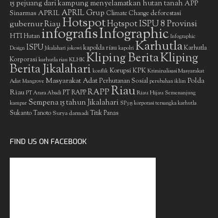
15 pejuang dari kampung menyelamatkan hutan tanah
APP
APRIL Grup
Sinarmas
APRIL
deforestasi
Climate Change
Hotspot
gubernur Riau
Hotspot ISPU 8 Provinsi
infografis
Infographic
HTI
Hutan
Infographic
Karhutla
ISPU
kapolda riau
Karhutla
Design
Jikalahari
jokowi
kapolri
Kliping Berita
Kliping
Korporasi
KLHK
karhutla riau
Berita Jikalahari
Korupsi
KPK
Kriminalisasi Masyarakat
konflik
Masyarakat Adat
Polda
Perhutanan Sosial
Adat
Mangrove
perubahan iklim
Riau
RAPP
Riau
PT RAPP
Riau Hijau
PT Arara Abadi
Semenanjung
Sempena 15 tahun Jikalahari
kampar
SP3 15 korporasi tersangka karhutla
Sukanto Tanoto
Surya darmadi
Titik Panas
FIND US ON FACEBOOK