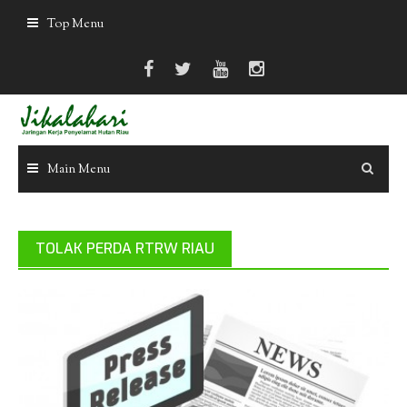
Skip
Top Menu
to
content
Main Menu
TOLAK PERDA RTRW RIAU