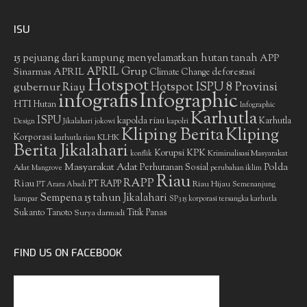
ISU
15 pejuang dari kampung menyelamatkan hutan tanah
APP
APRIL Grup
Sinarmas
APRIL
deforestasi
Climate Change
Hotspot
gubernur Riau
Hotspot ISPU 8 Provinsi
infografis
Infographic
HTI
Hutan
Infographic
Karhutla
ISPU
kapolda riau
Karhutla
Design
Jikalahari
jokowi
kapolri
Kliping Berita
Kliping
Korporasi
KLHK
karhutla riau
Berita Jikalahari
Korupsi
KPK
Kriminalisasi Masyarakat
konflik
Masyarakat Adat
Polda
Perhutanan Sosial
Adat
Mangrove
perubahan iklim
Riau
RAPP
Riau
PT RAPP
Riau Hijau
PT Arara Abadi
Semenanjung
Sempena 15 tahun Jikalahari
kampar
SP3 15 korporasi tersangka karhutla
Sukanto Tanoto
Surya darmadi
Titik Panas
FIND US ON FACEBOOK