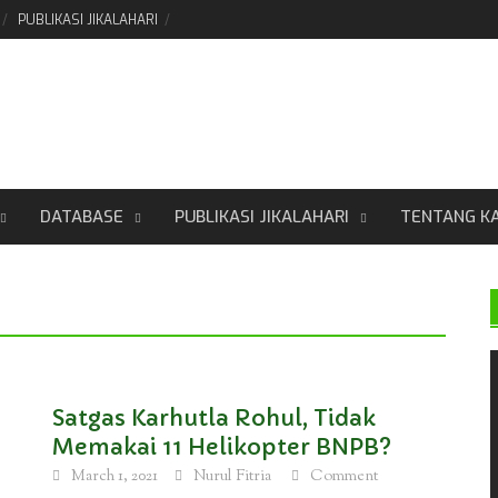
PUBLIKASI JIKALAHARI
DATABASE
PUBLIKASI JIKALAHARI
TENTANG K
Satgas Karhutla Rohul, Tidak
Memakai 11 Helikopter BNPB?
March 1, 2021
Nurul Fitria
Comment