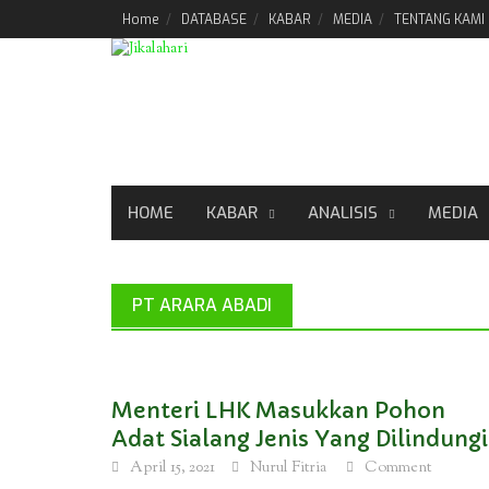
Skip
Home
DATABASE
KABAR
MEDIA
TENTANG KAMI
to
content
HOME
KABAR
ANALISIS
MEDIA
PT ARARA ABADI
Menteri LHK Masukkan Pohon
Adat Sialang Jenis Yang Dilindungi
April 15, 2021
Nurul Fitria
Comment