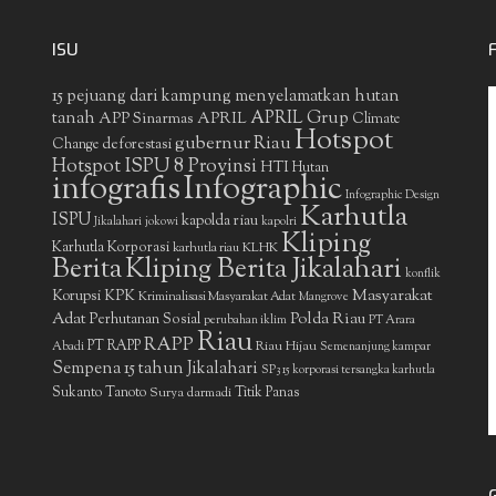
ISU
15 pejuang dari kampung menyelamatkan hutan
APRIL Grup
tanah
APP Sinarmas
APRIL
Climate
Hotspot
gubernur Riau
deforestasi
Change
Hotspot ISPU 8 Provinsi
HTI
Hutan
infografis
Infographic
Infographic Design
Karhutla
ISPU
kapolda riau
Jikalahari
jokowi
kapolri
Kliping
Karhutla Korporasi
KLHK
karhutla riau
Berita
Kliping Berita Jikalahari
konflik
Masyarakat
Korupsi
KPK
Kriminalisasi Masyarakat Adat
Mangrove
Adat
Polda Riau
Perhutanan Sosial
perubahan iklim
PT Arara
Riau
RAPP
PT RAPP
Riau Hijau
Abadi
Semenanjung kampar
Sempena 15 tahun Jikalahari
SP3 15 korporasi tersangka karhutla
Sukanto Tanoto
Surya darmadi
Titik Panas