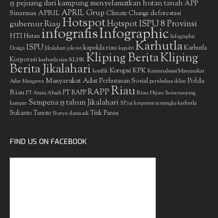
15 pejuang dari kampung menyelamatkan hutan tanah
APP
APRIL Grup
Sinarmas
APRIL
deforestasi
Climate Change
Hotspot
gubernur Riau
Hotspot ISPU 8 Provinsi
infografis
Infographic
HTI
Hutan
Infographic
Karhutla
ISPU
kapolda riau
Karhutla
Design
Jikalahari
jokowi
kapolri
Kliping Berita
Kliping
Korporasi
KLHK
karhutla riau
Berita Jikalahari
Korupsi
KPK
Kriminalisasi Masyarakat
konflik
Masyarakat Adat
Polda
Perhutanan Sosial
Adat
Mangrove
perubahan iklim
Riau
RAPP
Riau
PT RAPP
Riau Hijau
PT Arara Abadi
Semenanjung
Sempena 15 tahun Jikalahari
kampar
SP3 15 korporasi tersangka karhutla
Sukanto Tanoto
Surya darmadi
Titik Panas
FIND US ON FACEBOOK