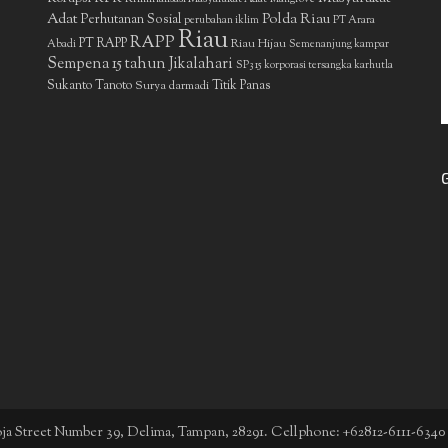
Adat
Polda Riau
Perhutanan Sosial
perubahan iklim
PT Arara
Riau
RAPP
PT RAPP
Riau Hijau
Abadi
Semenanjung kampar
Sempena 15 tahun Jikalahari
SP3 15 korporasi tersangka karhutla
Sukanto Tanoto
Surya darmadi
Titik Panas
boja Street Number 39, Delima, Tampan, 28291. Cellphone: +62812-6111-6340