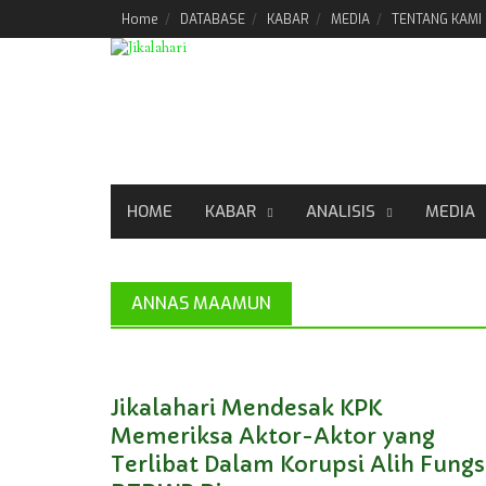
Skip
Home
DATABASE
KABAR
MEDIA
TENTANG KAMI
to
content
HOME
KABAR
ANALISIS
MEDIA
ANNAS MAAMUN
Jikalahari Mendesak KPK
Memeriksa Aktor-Aktor yang
Terlibat Dalam Korupsi Alih Fungs