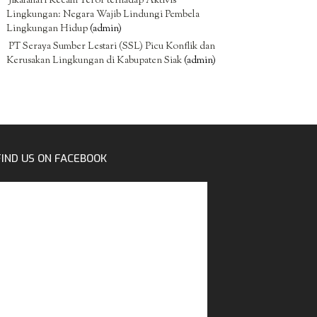
Jikalahari Kecam Teror terhadap Aktivis
Lingkungan: Negara Wajib Lindungi Pembela
Lingkungan Hidup
(admin)
PT Seraya Sumber Lestari (SSL) Picu Konflik dan
Kerusakan Lingkungan di Kabupaten Siak
(admin)
FIND US ON FACEBOOK