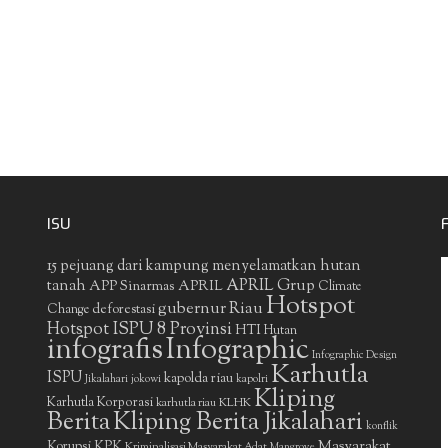
ISU
15 pejuang dari kampung menyelamatkan hutan
APRIL Grup
tanah
APP Sinarmas
APRIL
Climate
Hotspot
gubernur Riau
deforestasi
Change
Hotspot ISPU 8 Provinsi
HTI
Hutan
infografis
Infographic
Infographic Design
Karhutla
ISPU
kapolda riau
Jikalahari
jokowi
kapolri
Kliping
Karhutla Korporasi
KLHK
karhutla riau
Berita
Kliping Berita Jikalahari
konflik
Masyarakat
Korupsi
KPK
Kriminalisasi Masyarakat Adat
Mangrove