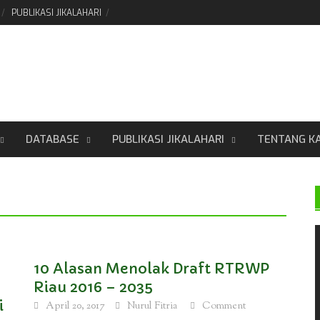
PUBLIKASI JIKALAHARI
DATABASE
PUBLIKASI JIKALAHARI
TENTANG K
10 Alasan Menolak Draft RTRWP
Riau 2016 – 2035
i
April 20, 2017
Nurul Fitria
Comment