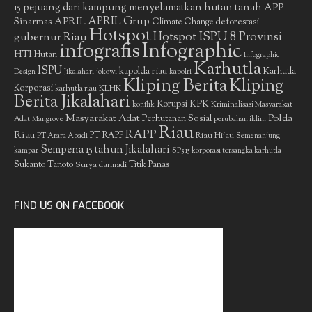
15 pejuang dari kampung menyelamatkan hutan tanah
APP
APRIL Grup
Sinarmas
APRIL
deforestasi
Climate Change
Hotspot
gubernur Riau
Hotspot ISPU 8 Provinsi
infografis
Infographic
HTI
Hutan
Infographic
Karhutla
ISPU
kapolda riau
Karhutla
Design
Jikalahari
jokowi
kapolri
Kliping Berita
Kliping
Korporasi
KLHK
karhutla riau
Berita Jikalahari
Korupsi
KPK
Kriminalisasi Masyarakat
konflik
Masyarakat Adat
Polda
Perhutanan Sosial
Adat
Mangrove
perubahan iklim
Riau
RAPP
Riau
PT RAPP
Riau Hijau
PT Arara Abadi
Semenanjung
Sempena 15 tahun Jikalahari
kampar
SP3 15 korporasi tersangka karhutla
Sukanto Tanoto
Surya darmadi
Titik Panas
FIND US ON FACEBOOK