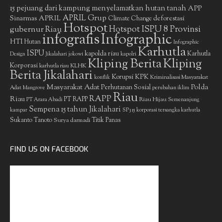
15 pejuang dari kampung menyelamatkan hutan tanah
APP
APRIL Grup
Sinarmas
APRIL
deforestasi
Climate Change
Hotspot
gubernur Riau
Hotspot ISPU 8 Provinsi
infografis
Infographic
HTI
Hutan
Infographic
Karhutla
ISPU
kapolda riau
Karhutla
Design
Jikalahari
jokowi
kapolri
Kliping Berita
Kliping
Korporasi
KLHK
karhutla riau
Berita Jikalahari
Korupsi
KPK
Kriminalisasi Masyarakat
konflik
Masyarakat Adat
Polda
Perhutanan Sosial
Adat
Mangrove
perubahan iklim
Riau
RAPP
Riau
PT RAPP
Riau Hijau
PT Arara Abadi
Semenanjung
Sempena 15 tahun Jikalahari
kampar
SP3 15 korporasi tersangka karhutla
Sukanto Tanoto
Surya darmadi
Titik Panas
FIND US ON FACEBOOK