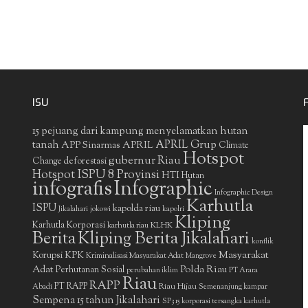
ISU
15 pejuang dari kampung menyelamatkan hutan
APRIL Grup
tanah
APP Sinarmas
APRIL
Climate
Hotspot
gubernur Riau
deforestasi
Change
Hotspot ISPU 8 Provinsi
HTI
Hutan
infografis
Infographic
Infographic Design
Karhutla
ISPU
kapolda riau
Jikalahari
jokowi
kapolri
Kliping
Karhutla Korporasi
KLHK
karhutla riau
Berita
Kliping Berita Jikalahari
konflik
Masyarakat
Korupsi
KPK
Kriminalisasi Masyarakat Adat
Mangrove
Adat
Polda Riau
Perhutanan Sosial
perubahan iklim
PT Arara
Riau
RAPP
PT RAPP
Riau Hijau
Abadi
Semenanjung kampar
Sempena 15 tahun Jikalahari
SP3 15 korporasi tersangka karhutla