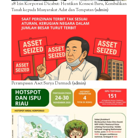
28 Izin Korporasi Dicabut: Hentikan Konsesi Baru, Kembalikan
Tanah kepada Masyarakat Adat dan Tempatan
(admin)
Perampasan Aset Surya Darmadi
(admin)