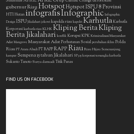
APRIL Grup
Sinarmas
APRIL
deforestasi
Climate Change
Hotspot
gubernur Riau
Hotspot ISPU 8 Provinsi
infografis
Infographic
HTI
Hutan
Infographic
Karhutla
ISPU
kapolda riau
Karhutla
Design
Jikalahari
jokowi
kapolri
Kliping Berita
Kliping
Korporasi
KLHK
karhutla riau
Berita Jikalahari
Korupsi
KPK
Kriminalisasi Masyarakat
konflik
Masyarakat Adat
Polda
Perhutanan Sosial
Adat
Mangrove
perubahan iklim
Riau
RAPP
Riau
PT RAPP
Riau Hijau
PT Arara Abadi
Semenanjung
Sempena 15 tahun Jikalahari
kampar
SP3 15 korporasi tersangka karhutla
Sukanto Tanoto
Surya darmadi
Titik Panas
FIND US ON FACEBOOK