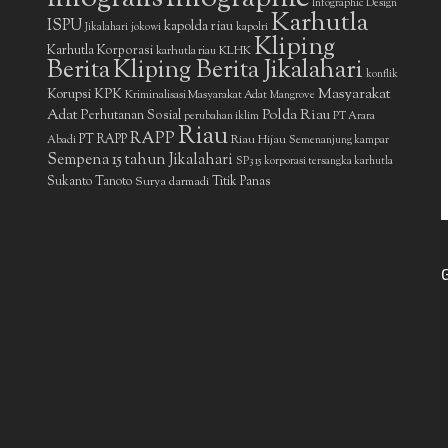
Infographic Design
Karhutla
ISPU
kapolda riau
Jikalahari
jokowi
kapolri
Kliping
Karhutla Korporasi
KLHK
karhutla riau
Berita
Kliping Berita Jikalahari
konflik
Masyarakat
Korupsi
KPK
Kriminalisasi Masyarakat Adat
Mangrove
Adat
Polda Riau
Perhutanan Sosial
perubahan iklim
PT Arara
Riau
RAPP
PT RAPP
Riau Hijau
Abadi
Semenanjung kampar
Sempena 15 tahun Jikalahari
SP3 15 korporasi tersangka karhutla
Sukanto Tanoto
Surya darmadi
Titik Panas