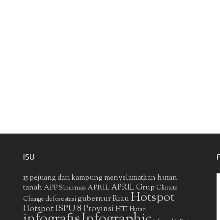
ISU
15 pejuang dari kampung menyelamatkan hutan
APRIL Grup
tanah
APP Sinarmas
APRIL
Climate
Hotspot
gubernur Riau
deforestasi
Change
Hotspot ISPU 8 Provinsi
HTI
Hutan
infografis
Infographic