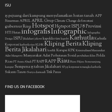
ISU
15 pejuang dari kampung menyelamatkan hutan tanah
APP
APRIL Grup
Sinarmas
APRIL
deforestasi
Climate Change
Hotspot
gubernur Riau
Hotspot ISPU 8 Provinsi
infografis
Infographic
HTI
Hutan
Infographic
Karhutla
ISPU
kapolda riau
Karhutla
Design
Jikalahari
jokowi
kapolri
Kliping Berita
Kliping
Korporasi
KLHK
karhutla riau
Berita Jikalahari
Korupsi
KPK
Kriminalisasi Masyarakat
konflik
Masyarakat Adat
Polda
Perhutanan Sosial
Adat
Mangrove
perubahan iklim
Riau
RAPP
Riau
PT RAPP
Riau Hijau
PT Arara Abadi
Semenanjung
Sempena 15 tahun Jikalahari
kampar
SP3 15 korporasi tersangka karhutla
Sukanto Tanoto
Surya darmadi
Titik Panas
FIND US ON FACEBOOK