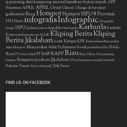
15 pejuang dari kampung menyelamatkan hutan tanah
APP
APRIL Grup
Sinarmas
APRIL
deforestasi
Climate Change
Hotspot
gubernur Riau
Hotspot ISPU 8 Provinsi
infografis
Infographic
HTI
Hutan
Infographic
Karhutla
ISPU
kapolda riau
Karhutla
Design
Jikalahari
jokowi
kapolri
Kliping Berita
Kliping
Korporasi
KLHK
karhutla riau
Berita Jikalahari
Korupsi
KPK
Kriminalisasi Masyarakat
konflik
Masyarakat Adat
Polda
Perhutanan Sosial
Adat
Mangrove
perubahan iklim
Riau
RAPP
Riau
PT RAPP
Riau Hijau
PT Arara Abadi
Semenanjung
Sempena 15 tahun Jikalahari
kampar
SP3 15 korporasi tersangka karhutla
Sukanto Tanoto
Surya darmadi
Titik Panas
FIND US ON FACEBOOK