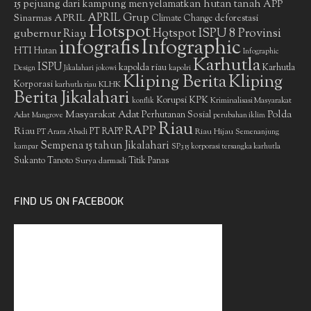
15 pejuang dari kampung menyelamatkan hutan tanah
APP
APRIL Grup
Sinarmas
APRIL
deforestasi
Climate Change
Hotspot
gubernur Riau
Hotspot ISPU 8 Provinsi
infografis
Infographic
HTI
Hutan
Infographic
Karhutla
ISPU
kapolda riau
Karhutla
Design
Jikalahari
jokowi
kapolri
Kliping Berita
Kliping
Korporasi
KLHK
karhutla riau
Berita Jikalahari
Korupsi
KPK
Kriminalisasi Masyarakat
konflik
Masyarakat Adat
Polda
Perhutanan Sosial
Adat
Mangrove
perubahan iklim
Riau
RAPP
Riau
PT RAPP
Riau Hijau
PT Arara Abadi
Semenanjung
Sempena 15 tahun Jikalahari
kampar
SP3 15 korporasi tersangka karhutla
Sukanto Tanoto
Surya darmadi
Titik Panas
FIND US ON FACEBOOK