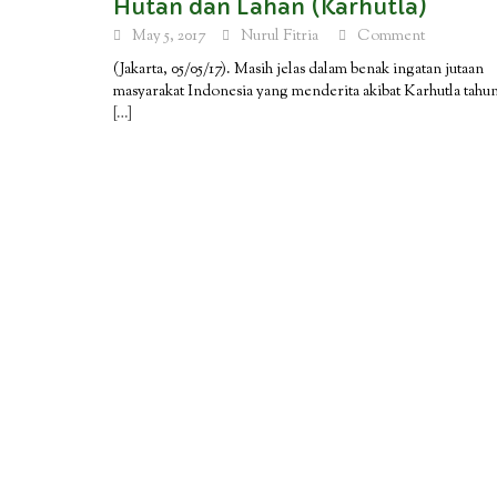
Hutan dan Lahan (Karhutla)
May 5, 2017
Nurul Fitria
Comment
(Jakarta, 05/05/17). Masih jelas dalam benak ingatan jutaan
masyarakat Indonesia yang menderita akibat Karhutla tahu
[…]