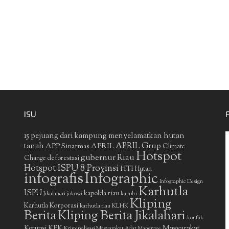
ISU
15 pejuang dari kampung menyelamatkan hutan
APRIL Grup
tanah
APP Sinarmas
APRIL
Climate
Hotspot
gubernur Riau
deforestasi
Change
Hotspot ISPU 8 Provinsi
HTI
Hutan
infografis
Infographic
Infographic Design
Karhutla
ISPU
kapolda riau
Jikalahari
jokowi
kapolri
Kliping
Karhutla Korporasi
KLHK
karhutla riau
Berita
Kliping Berita Jikalahari
konflik
Masyarakat
Korupsi
KPK
Kriminalisasi Masyarakat Adat
Mangrove