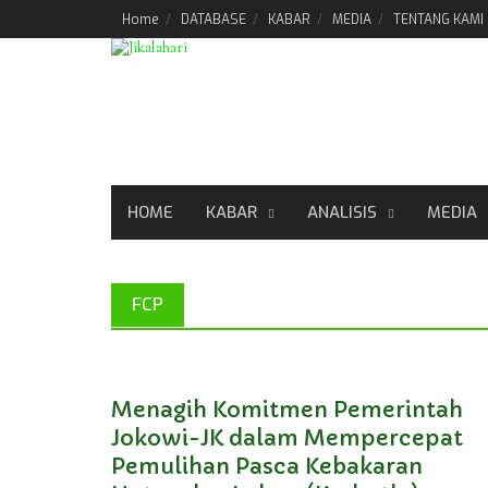
Skip
Home
DATABASE
KABAR
MEDIA
TENTANG KAMI
to
content
HOME
KABAR
ANALISIS
MEDIA
FCP
Menagih Komitmen Pemerintah
Jokowi-JK dalam Mempercepat
Pemulihan Pasca Kebakaran