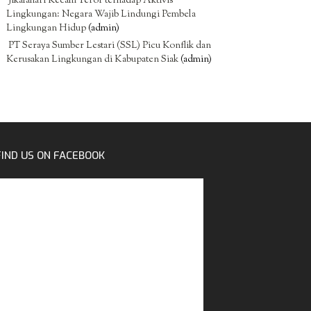
Jikalahari Kecam Teror terhadap Aktivis
Lingkungan: Negara Wajib Lindungi Pembela
Lingkungan Hidup
(admin)
PT Seraya Sumber Lestari (SSL) Picu Konflik dan
Kerusakan Lingkungan di Kabupaten Siak
(admin)
FIND US ON FACEBOOK