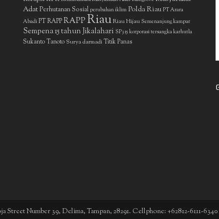
Adat
Polda Riau
Perhutanan Sosial
perubahan iklim
PT Arara
Riau
RAPP
PT RAPP
Riau Hijau
Abadi
Semenanjung kampar
Sempena 15 tahun Jikalahari
SP3 15 korporasi tersangka karhutla
Sukanto Tanoto
Surya darmadi
Titik Panas
boja Street Number 39, Delima, Tampan, 28291. Cellphone: +62812-6111-6340