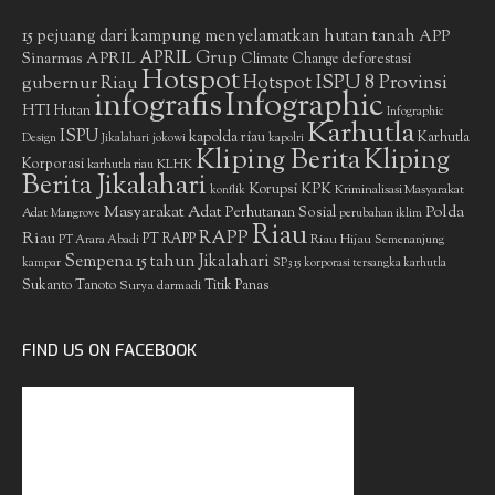
15 pejuang dari kampung menyelamatkan hutan tanah
APP
APRIL Grup
Sinarmas
APRIL
deforestasi
Climate Change
Hotspot
gubernur Riau
Hotspot ISPU 8 Provinsi
infografis
Infographic
HTI
Hutan
Infographic
Karhutla
ISPU
kapolda riau
Karhutla
Design
Jikalahari
jokowi
kapolri
Kliping Berita
Kliping
Korporasi
KLHK
karhutla riau
Berita Jikalahari
Korupsi
KPK
Kriminalisasi Masyarakat
konflik
Masyarakat Adat
Polda
Perhutanan Sosial
Adat
Mangrove
perubahan iklim
Riau
RAPP
Riau
PT RAPP
Riau Hijau
PT Arara Abadi
Semenanjung
Sempena 15 tahun Jikalahari
kampar
SP3 15 korporasi tersangka karhutla
Sukanto Tanoto
Surya darmadi
Titik Panas
FIND US ON FACEBOOK