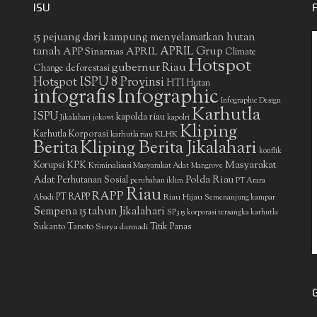
ISU
15 pejuang dari kampung menyelamatkan hutan
APRIL Grup
tanah
APP Sinarmas
APRIL
Climate
Hotspot
gubernur Riau
deforestasi
Change
Hotspot ISPU 8 Provinsi
HTI
Hutan
infografis
Infographic
Infographic Design
Karhutla
ISPU
kapolda riau
Jikalahari
jokowi
kapolri
Kliping
Karhutla Korporasi
KLHK
karhutla riau
Berita
Kliping Berita Jikalahari
konflik
Masyarakat
Korupsi
KPK
Kriminalisasi Masyarakat Adat
Mangrove
Adat
Polda Riau
Perhutanan Sosial
perubahan iklim
PT Arara
Riau
RAPP
PT RAPP
Riau Hijau
Abadi
Semenanjung kampar
Sempena 15 tahun Jikalahari
SP3 15 korporasi tersangka karhutla
Sukanto Tanoto
Surya darmadi
Titik Panas