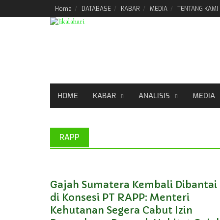
Skip
Home
DATABASE
KABAR
MEDIA
TENTANG KAMI
to
content
HOME
KABAR
ANALISIS
MEDIA
RAPP
Gajah Sumatera Kembali Dibantai
di Konsesi PT RAPP: Menteri
Kehutanan Segera Cabut Izin