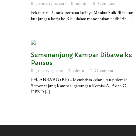
February 12, 2010
admin
Comment
Pekanbaru -Untuk pertama kalinya Menhut Zulkifli Hasan
kunjungan kerja ke Riau dalam menentukan nasib izin
[…]
Semenanjung Kampar Dibawa ke
Pansus
January 15, 2010
admin
Comment
PEKANBARU (RP) – Membahas kelanjutan polemik
Semenanjung Kampar, gabungan Komisi A, B dan C
DPRD
[…]