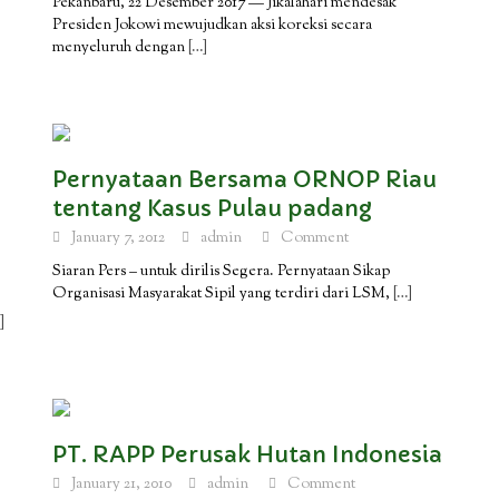
Pekanbaru, 22 Desember 2017 — Jikalahari mendesak
Presiden Jokowi mewujudkan aksi koreksi secara
menyeluruh dengan
[…]
Pernyataan Bersama ORNOP Riau
tentang Kasus Pulau padang
January 7, 2012
admin
Comment
Siaran Pers – untuk dirilis Segera. Pernyataan Sikap
Organisasi Masyarakat Sipil yang terdiri dari LSM,
[…]
]
PT. RAPP Perusak Hutan Indonesia
January 21, 2010
admin
Comment