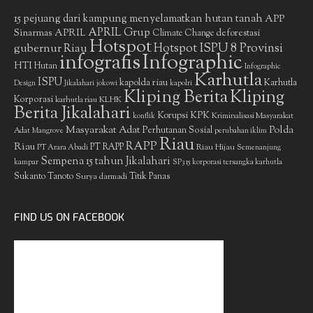
15 pejuang dari kampung menyelamatkan hutan tanah
APP
APRIL Grup
Sinarmas
APRIL
deforestasi
Climate Change
Hotspot
gubernur Riau
Hotspot ISPU 8 Provinsi
infografis
Infographic
HTI
Hutan
Infographic
Karhutla
ISPU
kapolda riau
Karhutla
Design
Jikalahari
jokowi
kapolri
Kliping Berita
Kliping
Korporasi
KLHK
karhutla riau
Berita Jikalahari
Korupsi
KPK
Kriminalisasi Masyarakat
konflik
Masyarakat Adat
Polda
Perhutanan Sosial
Adat
Mangrove
perubahan iklim
Riau
RAPP
Riau
PT RAPP
Riau Hijau
PT Arara Abadi
Semenanjung
Sempena 15 tahun Jikalahari
kampar
SP3 15 korporasi tersangka karhutla
Sukanto Tanoto
Surya darmadi
Titik Panas
FIND US ON FACEBOOK