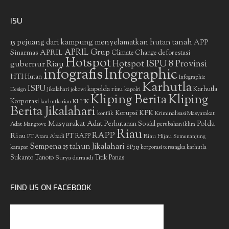
ISU
15 pejuang dari kampung menyelamatkan hutan tanah
APP
APRIL Grup
Sinarmas
APRIL
deforestasi
Climate Change
Hotspot
gubernur Riau
Hotspot ISPU 8 Provinsi
infografis
Infographic
HTI
Hutan
Infographic
Karhutla
ISPU
kapolda riau
Karhutla
Design
Jikalahari
jokowi
kapolri
Kliping Berita
Kliping
Korporasi
KLHK
karhutla riau
Berita Jikalahari
Korupsi
KPK
Kriminalisasi Masyarakat
konflik
Masyarakat Adat
Polda
Perhutanan Sosial
Adat
Mangrove
perubahan iklim
Riau
RAPP
Riau
PT RAPP
Riau Hijau
PT Arara Abadi
Semenanjung
Sempena 15 tahun Jikalahari
kampar
SP3 15 korporasi tersangka karhutla
Sukanto Tanoto
Surya darmadi
Titik Panas
FIND US ON FACEBOOK