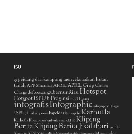
ISU
15 pejuang dari kampung menyelamatkan hutan
APRIL Grup
tanah
APP Sinarmas
APRIL
Climate
Hotspot
gubernur Riau
deforestasi
Change
Hotspot ISPU 8 Provinsi
HTI
Hutan
infografis
Infographic
Infographic Design
Karhutla
ISPU
kapolda riau
Jikalahari
jokowi
kapolri
Kliping
Karhutla Korporasi
KLHK
karhutla riau
Berita
Kliping Berita Jikalahari
konflik
Masyarakat
Korupsi
KPK
Kriminalisasi Masyarakat Adat
Mangrove