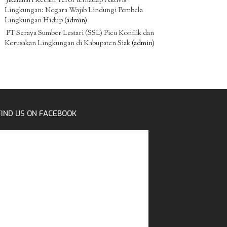
Jikalahari Kecam Teror terhadap Aktivis
Lingkungan: Negara Wajib Lindungi Pembela
Lingkungan Hidup
(admin)
PT Seraya Sumber Lestari (SSL) Picu Konflik dan
Kerusakan Lingkungan di Kabupaten Siak
(admin)
FIND US ON FACEBOOK