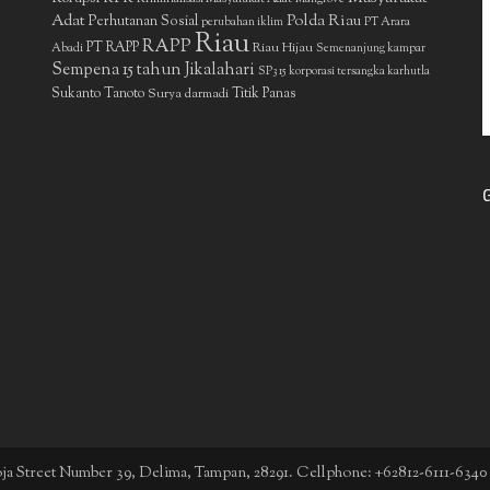
Adat
Polda Riau
Perhutanan Sosial
perubahan iklim
PT Arara
Riau
RAPP
PT RAPP
Riau Hijau
Abadi
Semenanjung kampar
Sempena 15 tahun Jikalahari
SP3 15 korporasi tersangka karhutla
Sukanto Tanoto
Surya darmadi
Titik Panas
boja Street Number 39, Delima, Tampan, 28291. Cellphone: +62812-6111-6340