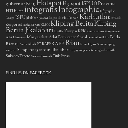
Hotspot
gubernur Riau
Hotspot ISPU 8 Provinsi
infografis
Infographic
HTI
Hutan
Infographic
Karhutla
ISPU
kapolda riau
Karhutla
Design
Jikalahari
jokowi
kapolri
Kliping Berita
Kliping
Korporasi
KLHK
karhutla riau
Berita Jikalahari
Korupsi
KPK
Kriminalisasi Masyarakat
konflik
Masyarakat Adat
Polda
Perhutanan Sosial
Adat
Mangrove
perubahan iklim
Riau
RAPP
Riau
PT RAPP
Riau Hijau
PT Arara Abadi
Semenanjung
Sempena 15 tahun Jikalahari
kampar
SP3 15 korporasi tersangka karhutla
Sukanto Tanoto
Surya darmadi
Titik Panas
FIND US ON FACEBOOK