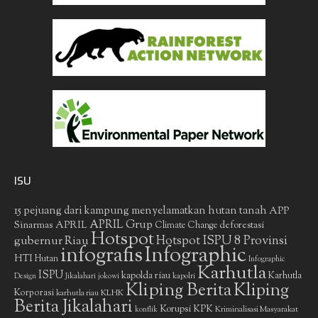
ISU
15 pejuang dari kampung menyelamatkan hutan tanah
APP
APRIL Grup
Sinarmas
APRIL
deforestasi
Climate Change
Hotspot
gubernur Riau
Hotspot ISPU 8 Provinsi
infografis
Infographic
HTI
Hutan
Infographic
Karhutla
ISPU
kapolda riau
Karhutla
Design
Jikalahari
jokowi
kapolri
Kliping Berita
Kliping
Korporasi
KLHK
karhutla riau
Berita Jikalahari
Korupsi
KPK
Kriminalisasi Masyarakat
konflik