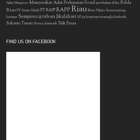
Masyarakat Adat
Polda
Perhutanan Sosial
Adat
Mangrove
perubahan iklim
Riau
RAPP
Riau
PT RAPP
Riau Hijau
PT Arara Abadi
Semenanjung
Sempena 15 tahun Jikalahari
kampar
SP3 15 korporasi tersangka karhutla
Sukanto Tanoto
Surya darmadi
Titik Panas
FIND US ON FACEBOOK