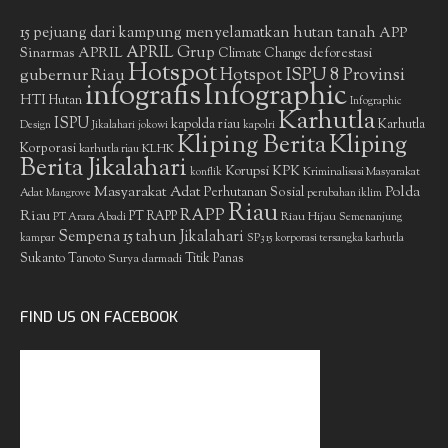
15 pejuang dari kampung menyelamatkan hutan tanah
APP
APRIL Grup
Sinarmas
APRIL
deforestasi
Climate Change
Hotspot
gubernur Riau
Hotspot ISPU 8 Provinsi
infografis
Infographic
HTI
Hutan
Infographic
Karhutla
ISPU
kapolda riau
Karhutla
Design
Jikalahari
jokowi
kapolri
Kliping Berita
Kliping
Korporasi
KLHK
karhutla riau
Berita Jikalahari
Korupsi
KPK
Kriminalisasi Masyarakat
konflik
Masyarakat Adat
Polda
Perhutanan Sosial
Adat
Mangrove
perubahan iklim
Riau
RAPP
Riau
PT RAPP
Riau Hijau
PT Arara Abadi
Semenanjung
Sempena 15 tahun Jikalahari
kampar
SP3 15 korporasi tersangka karhutla
Sukanto Tanoto
Surya darmadi
Titik Panas
FIND US ON FACEBOOK