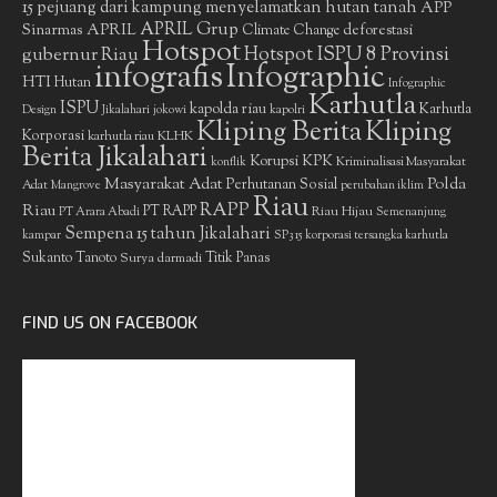
15 pejuang dari kampung menyelamatkan hutan tanah
APP
APRIL Grup
Sinarmas
APRIL
deforestasi
Climate Change
Hotspot
gubernur Riau
Hotspot ISPU 8 Provinsi
infografis
Infographic
HTI
Hutan
Infographic
Karhutla
ISPU
kapolda riau
Karhutla
Design
Jikalahari
jokowi
kapolri
Kliping Berita
Kliping
Korporasi
KLHK
karhutla riau
Berita Jikalahari
Korupsi
KPK
Kriminalisasi Masyarakat
konflik
Masyarakat Adat
Polda
Perhutanan Sosial
Adat
Mangrove
perubahan iklim
Riau
RAPP
Riau
PT RAPP
Riau Hijau
PT Arara Abadi
Semenanjung
Sempena 15 tahun Jikalahari
kampar
SP3 15 korporasi tersangka karhutla
Sukanto Tanoto
Surya darmadi
Titik Panas
FIND US ON FACEBOOK