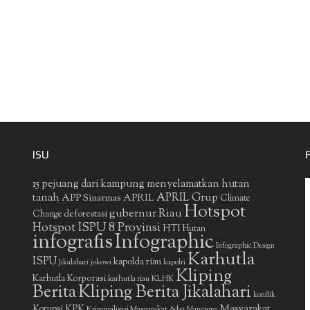
ISU
15 pejuang dari kampung menyelamatkan hutan
APRIL Grup
tanah
APP Sinarmas
APRIL
Climate
Hotspot
gubernur Riau
deforestasi
Change
Hotspot ISPU 8 Provinsi
HTI
Hutan
infografis
Infographic
Infographic Design
Karhutla
ISPU
kapolda riau
Jikalahari
jokowi
kapolri
Kliping
Karhutla Korporasi
KLHK
karhutla riau
Berita
Kliping Berita Jikalahari
konflik
Masyarakat
Korupsi
KPK
Kriminalisasi Masyarakat Adat
Mangrove