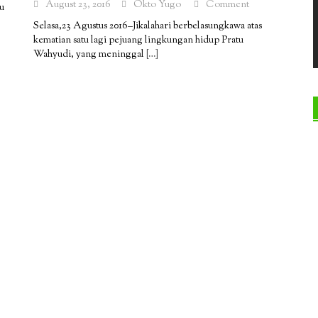
August 23, 2016
Okto Yugo
Comment
u
Selasa,23 Agustus 2016–Jikalahari berbelasungkawa atas
kematian satu lagi pejuang lingkungan hidup Pratu
Wahyudi, yang meninggal
[…]