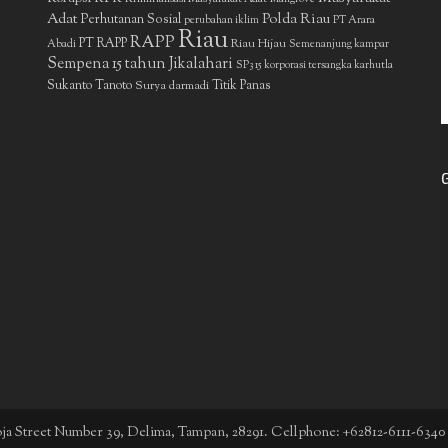
Adat
Polda Riau
Perhutanan Sosial
perubahan iklim
PT Arara
Riau
RAPP
PT RAPP
Riau Hijau
Abadi
Semenanjung kampar
Sempena 15 tahun Jikalahari
SP3 15 korporasi tersangka karhutla
Sukanto Tanoto
Surya darmadi
Titik Panas
boja Street Number 39, Delima, Tampan, 28291. Cellphone: +62812-6111-6340