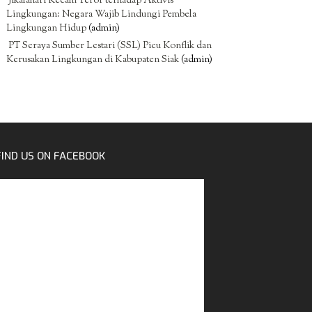
Jikalahari Kecam Teror terhadap Aktivis
Lingkungan: Negara Wajib Lindungi Pembela
Lingkungan Hidup
(admin)
PT Seraya Sumber Lestari (SSL) Picu Konflik dan
Kerusakan Lingkungan di Kabupaten Siak
(admin)
FIND US ON FACEBOOK