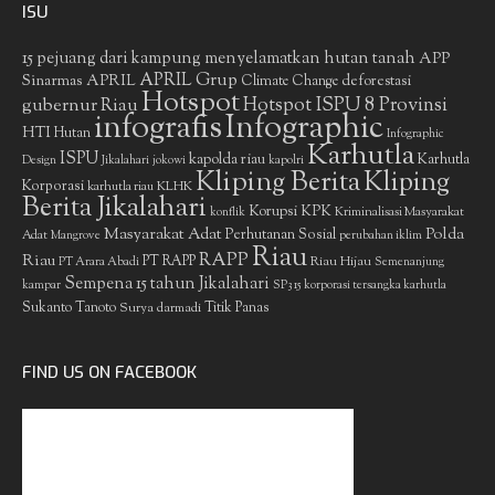
ISU
15 pejuang dari kampung menyelamatkan hutan tanah
APP
APRIL Grup
Sinarmas
APRIL
deforestasi
Climate Change
Hotspot
gubernur Riau
Hotspot ISPU 8 Provinsi
infografis
Infographic
HTI
Hutan
Infographic
Karhutla
ISPU
kapolda riau
Karhutla
Design
Jikalahari
jokowi
kapolri
Kliping Berita
Kliping
Korporasi
KLHK
karhutla riau
Berita Jikalahari
Korupsi
KPK
Kriminalisasi Masyarakat
konflik
Masyarakat Adat
Polda
Perhutanan Sosial
Adat
Mangrove
perubahan iklim
Riau
RAPP
Riau
PT RAPP
Riau Hijau
PT Arara Abadi
Semenanjung
Sempena 15 tahun Jikalahari
kampar
SP3 15 korporasi tersangka karhutla
Sukanto Tanoto
Surya darmadi
Titik Panas
FIND US ON FACEBOOK