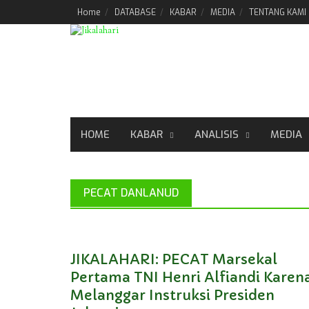
Skip
Home
DATABASE
KABAR
MEDIA
TENTANG KAMI
to
content
HOME
KABAR
ANALISIS
MEDIA
PECAT DANLANUD
JIKALAHARI: PECAT Marsekal
Pertama TNI Henri Alfiandi Karen
Melanggar Instruksi Presiden