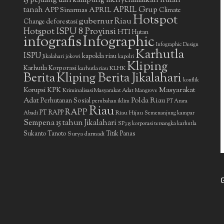
15 pejuang dari kampung menyelamatkan hutan
APRIL Grup
tanah
APP Sinarmas
APRIL
Climate
Hotspot
gubernur Riau
deforestasi
Change
Hotspot ISPU 8 Provinsi
HTI
Hutan
infografis
Infographic
Infographic Design
Karhutla
ISPU
kapolda riau
Jikalahari
jokowi
kapolri
Kliping
Karhutla Korporasi
KLHK
karhutla riau
Berita
Kliping Berita Jikalahari
konflik
Masyarakat
Korupsi
KPK
Kriminalisasi Masyarakat Adat
Mangrove
Adat
Polda Riau
Perhutanan Sosial
perubahan iklim
PT Arara
Riau
RAPP
PT RAPP
Riau Hijau
Abadi
Semenanjung kampar
Sempena 15 tahun Jikalahari
SP3 15 korporasi tersangka karhutla
Sukanto Tanoto
Surya darmadi
Titik Panas