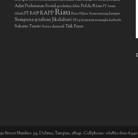
Adat
Polda Riau
Perhutanan Sosial
perubahan iklim
PT Arara
Riau
RAPP
PT RAPP
Riau Hijau
Abadi
Semenanjung kampar
Sempena 15 tahun Jikalahari
SP3 15 korporasi tersangka karhutla
Sukanto Tanoto
Surya darmadi
Titik Panas
boja Street Number 39, Delima, Tampan, 28291. Cellphone: +62812-6111-6340