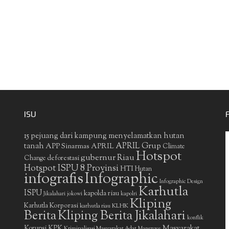
ISU
15 pejuang dari kampung menyelamatkan hutan
APRIL Grup
tanah
APP Sinarmas
APRIL
Climate
Hotspot
gubernur Riau
deforestasi
Change
Hotspot ISPU 8 Provinsi
HTI
Hutan
infografis
Infographic
Infographic Design
Karhutla
ISPU
kapolda riau
Jikalahari
jokowi
kapolri
Kliping
Karhutla Korporasi
KLHK
karhutla riau
Berita
Kliping Berita Jikalahari
konflik
Masyarakat
Korupsi
KPK
Kriminalisasi Masyarakat Adat
Mangrove