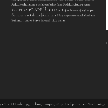
Adat
Polda Riau
Perhutanan Sosial
perubahan iklim
PT Arara
Riau
RAPP
PT RAPP
Riau Hijau
Abadi
Semenanjung kampar
Sempena 15 tahun Jikalahari
SP3 15 korporasi tersangka karhutla
Sukanto Tanoto
Surya darmadi
Titik Panas
boja Street Number 39, Delima, Tampan, 28291. Cellphone: +62812-6111-6340