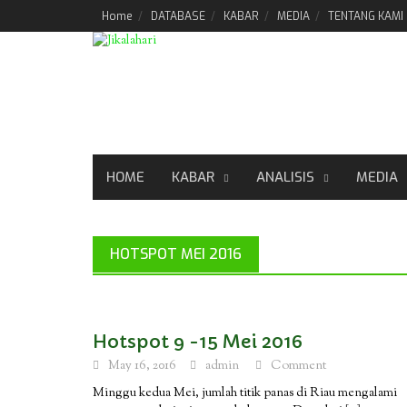
Skip
Home
DATABASE
KABAR
MEDIA
TENTANG KAMI
to
content
HOME
KABAR
ANALISIS
MEDIA
HOTSPOT MEI 2016
Hotspot 9 -15 Mei 2016
May 16, 2016
admin
Comment
Minggu kedua Mei, jumlah titik panas di Riau mengalami