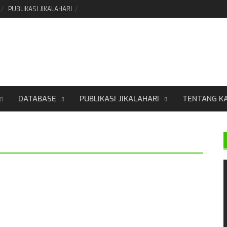
PUBLIKASI JIKALAHARI
DATABASE
PUBLIKASI JIKALAHARI
TENTANG K