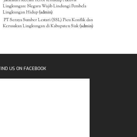
Jikalahari Kecam Teror terhadap Aktivis
Lingkungan: Negara Wajib Lindungi Pembela
Lingkungan Hidup
(admin)
PT Seraya Sumber Lestari (SSL) Picu Konflik dan
Kerusakan Lingkungan di Kabupaten Siak
(admin)
FIND US ON FACEBOOK