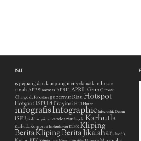
ISU
15 pejuang dari kampung menyelamatkan hutan
APRIL Grup
tanah
APP Sinarmas
APRIL
Climate
Hotspot
gubernur Riau
deforestasi
Change
Hotspot ISPU 8 Provinsi
HTI
Hutan
infografis
Infographic
Infographic Design
Karhutla
ISPU
kapolda riau
Jikalahari
jokowi
kapolri
Kliping
Karhutla Korporasi
KLHK
karhutla riau
Berita
Kliping Berita Jikalahari
konflik
Masyarakat
Korupsi
KPK
Kriminalisasi Masyarakat Adat
Mangrove