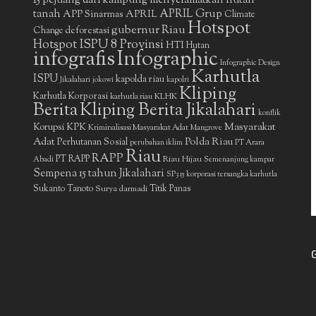
15 pejuang dari kampung menyelamatkan hutan
APRIL Grup
tanah
APP Sinarmas
APRIL
Climate
Hotspot
gubernur Riau
deforestasi
Change
Hotspot ISPU 8 Provinsi
HTI
Hutan
infografis
Infographic
Infographic Design
Karhutla
ISPU
kapolda riau
Jikalahari
jokowi
kapolri
Kliping
Karhutla Korporasi
KLHK
karhutla riau
Berita
Kliping Berita Jikalahari
konflik
Masyarakat
Korupsi
KPK
Kriminalisasi Masyarakat Adat
Mangrove
Adat
Polda Riau
Perhutanan Sosial
perubahan iklim
PT Arara
Riau
RAPP
PT RAPP
Riau Hijau
Abadi
Semenanjung kampar
Sempena 15 tahun Jikalahari
SP3 15 korporasi tersangka karhutla
Sukanto Tanoto
Surya darmadi
Titik Panas