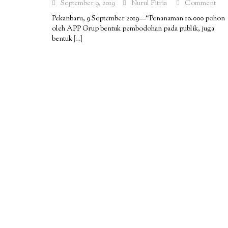
September 9, 2019
Nurul Fitria
Comment
Pekanbaru, 9 September 2019—“Penanaman 10.000 pohon
oleh APP Grup bentuk pembodohan pada publik, juga
bentuk
[…]