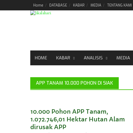
Skip
Home
DATABASE
KABAR
MEDIA
TENTANG KAMI
to
content
HOME
KABAR
ANALISIS
MEDIA
APP TANAM 10.000 POHON DI SIAK
10.000 Pohon APP Tanam,
1.072.746,01 Hektar Hutan Alam
dirusak APP