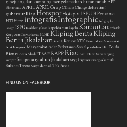
15 pejuang dari kampung menyelamatkan hutan tanah
APP
APRIL Grup
Sinarmas
APRIL
deforestasi
Climate Change
Hotspot
gubernur Riau
Hotspot ISPU 8 Provinsi
infografis
Infographic
HTI
Hutan
Infographic
Karhutla
ISPU
kapolda riau
Karhutla
Design
Jikalahari
jokowi
kapolri
Kliping Berita
Kliping
Korporasi
KLHK
karhutla riau
Berita Jikalahari
Korupsi
KPK
Kriminalisasi Masyarakat
konflik
Masyarakat Adat
Polda
Perhutanan Sosial
Adat
Mangrove
perubahan iklim
Riau
RAPP
Riau
PT RAPP
Riau Hijau
PT Arara Abadi
Semenanjung
Sempena 15 tahun Jikalahari
kampar
SP3 15 korporasi tersangka karhutla
Sukanto Tanoto
Surya darmadi
Titik Panas
FIND US ON FACEBOOK