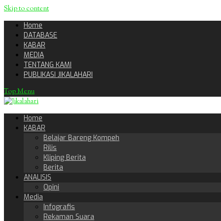
Skip to content
Home
DATABASE
KABAR
MEDIA
TENTANG KAMI
PUBLIKASI JIKALAHARI
Top Menu
Home
KABAR
Belajar Bareng Kompeh
Rilis
Kliping Berita
Berita
ANALISIS
Opini
Media
Infografis
Rekaman Suara