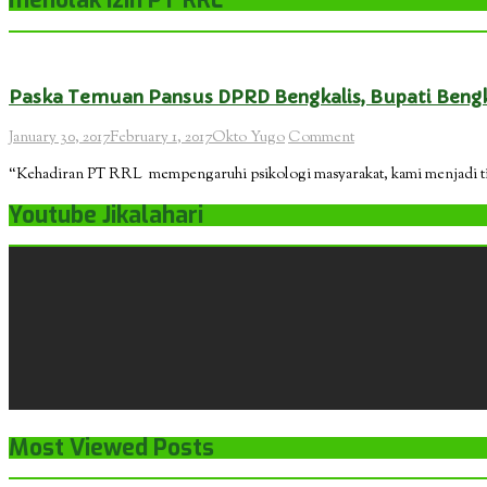
menolak izin PT RRL
Paska Temuan Pansus DPRD Bengkalis, Bupati Bengka
January 30, 2017
February 1, 2017
Okto Yugo
Comment
“Kehadiran PT RRL mempengaruhi psikologi masyarakat, kami menjadi tida
Youtube Jikalahari
Most Viewed Posts