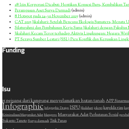
28 Izin Korporasi Dicabut: Hentikan Konsesi Baru, Kembalikan T
Perampasan Aset Surya Darmadi
(admin)
8 Hotspot pada 24-30 November 2025
(admin)
CAT 2025 Jikalahari: Setelah Bencana Ekologis Sumatera, Menata 
Silaturahmi dan Pembahasan Kerja Sama Jikalahari dengan Fakulta
Jikalahari Kecam Teror terhadap Aktivis Lingkungan: Negara Wa
PT Seraya Sumber Lestari (SSL) Picu Konflik dan Kerusakan Ling
Funding
Isu
15 pejuang dari kampung menyelamatkan hutan tanah
APP Sinarma
Infographic
ISPU
kapolda riau
Infographic Design
Jikalahari
jokowi
kap
Masyarakat Adat
Perhutanan Sosial
Kriminalisasi Masyarakat Adat
Mangrove
peruba
Sukanto Tanoto
Surya darmadi
Titik Panas