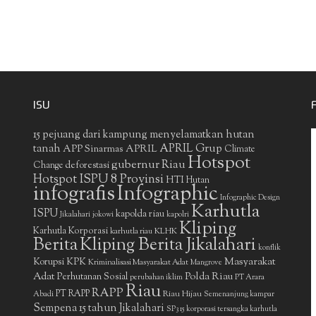
ISU
15 pejuang dari kampung menyelamatkan hutan
APRIL Grup
tanah
APP Sinarmas
APRIL
Climate
Hotspot
gubernur Riau
deforestasi
Change
Hotspot ISPU 8 Provinsi
HTI
Hutan
infografis
Infographic
Infographic Design
Karhutla
ISPU
kapolda riau
Jikalahari
jokowi
kapolri
Kliping
Karhutla Korporasi
KLHK
karhutla riau
Berita
Kliping Berita Jikalahari
konflik
Masyarakat
Korupsi
KPK
Kriminalisasi Masyarakat Adat
Mangrove
Adat
Polda Riau
Perhutanan Sosial
perubahan iklim
PT Arara
Riau
RAPP
PT RAPP
Riau Hijau
Abadi
Semenanjung kampar
Sempena 15 tahun Jikalahari
SP3 15 korporasi tersangka karhutla