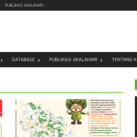
PUBLIKASI JIKALAHARI
DATABASE
PUBLIKASI JIKALAHARI
TENTANG K