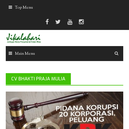
Skip
Top Menu
to
content
Main Menu
CV BHAKTI PRAJA MULIA