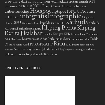
15 pejuang dari kampung menyelamatkan hutan tanah
APP
APRIL Grup
Sinarmas
APRIL
deforestasi
Climate Change
Hotspot
gubernur Riau
Hotspot ISPU 8 Provinsi
infografis
Infographic
HTI
Hutan
Infographic
Karhutla
ISPU
kapolda riau
Karhutla
Design
Jikalahari
jokowi
kapolri
Kliping Berita
Kliping
Korporasi
KLHK
karhutla riau
Berita Jikalahari
Korupsi
KPK
Kriminalisasi Masyarakat
konflik
Masyarakat Adat
Polda
Perhutanan Sosial
Adat
Mangrove
perubahan iklim
Riau
RAPP
Riau
PT RAPP
Riau Hijau
PT Arara Abadi
Semenanjung
Sempena 15 tahun Jikalahari
kampar
SP3 15 korporasi tersangka karhutla
Sukanto Tanoto
Surya darmadi
Titik Panas
FIND US ON FACEBOOK