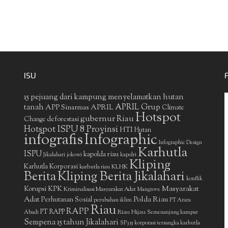
ISU
15 pejuang dari kampung menyelamatkan hutan
APRIL Grup
tanah
APP Sinarmas
APRIL
Climate
Hotspot
gubernur Riau
deforestasi
Change
Hotspot ISPU 8 Provinsi
HTI
Hutan
infografis
Infographic
Infographic Design
Karhutla
ISPU
kapolda riau
Jikalahari
jokowi
kapolri
Kliping
Karhutla Korporasi
KLHK
karhutla riau
Berita
Kliping Berita Jikalahari
konflik
Masyarakat
Korupsi
KPK
Kriminalisasi Masyarakat Adat
Mangrove
Adat
Polda Riau
Perhutanan Sosial
perubahan iklim
PT Arara
Riau
RAPP
PT RAPP
Riau Hijau
Abadi
Semenanjung kampar
Sempena 15 tahun Jikalahari
SP3 15 korporasi tersangka karhutla