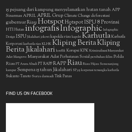
15 pejuang dari kampung menyelamatkan hutan tanah
APP
APRIL Grup
Sinarmas
APRIL
deforestasi
Climate Change
Hotspot
gubernur Riau
Hotspot ISPU 8 Provinsi
infografis
Infographic
HTI
Hutan
Infographic
Karhutla
ISPU
kapolda riau
Karhutla
Design
Jikalahari
jokowi
kapolri
Kliping Berita
Kliping
Korporasi
KLHK
karhutla riau
Berita Jikalahari
Korupsi
KPK
Kriminalisasi Masyarakat
konflik
Masyarakat Adat
Polda
Perhutanan Sosial
Adat
Mangrove
perubahan iklim
Riau
RAPP
Riau
PT RAPP
Riau Hijau
PT Arara Abadi
Semenanjung
Sempena 15 tahun Jikalahari
kampar
SP3 15 korporasi tersangka karhutla
Sukanto Tanoto
Surya darmadi
Titik Panas
FIND US ON FACEBOOK