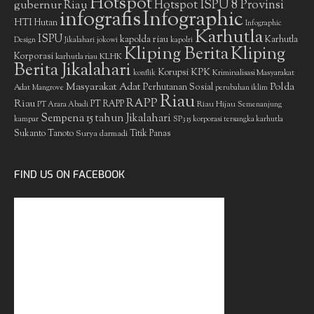
Hotspot
gubernur Riau
Hotspot ISPU 8 Provinsi
infografis
Infographic
HTI
Hutan
Infographic
Karhutla
ISPU
kapolda riau
Karhutla
Design
Jikalahari
jokowi
kapolri
Kliping Berita
Kliping
Korporasi
KLHK
karhutla riau
Berita Jikalahari
Korupsi
KPK
Kriminalisasi Masyarakat
konflik
Masyarakat Adat
Polda
Perhutanan Sosial
Adat
Mangrove
perubahan iklim
Riau
RAPP
Riau
PT RAPP
Riau Hijau
PT Arara Abadi
Semenanjung
Sempena 15 tahun Jikalahari
kampar
SP3 15 korporasi tersangka karhutla
Sukanto Tanoto
Surya darmadi
Titik Panas
FIND US ON FACEBOOK