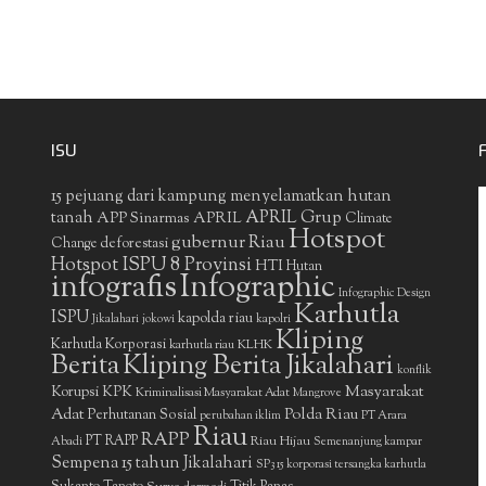
ISU
15 pejuang dari kampung menyelamatkan hutan
APRIL Grup
tanah
APP Sinarmas
APRIL
Climate
Hotspot
gubernur Riau
deforestasi
Change
Hotspot ISPU 8 Provinsi
HTI
Hutan
infografis
Infographic
Infographic Design
Karhutla
ISPU
kapolda riau
Jikalahari
jokowi
kapolri
Kliping
Karhutla Korporasi
KLHK
karhutla riau
Berita
Kliping Berita Jikalahari
konflik
Masyarakat
Korupsi
KPK
Kriminalisasi Masyarakat Adat
Mangrove
Adat
Polda Riau
Perhutanan Sosial
perubahan iklim
PT Arara
Riau
RAPP
PT RAPP
Riau Hijau
Abadi
Semenanjung kampar
Sempena 15 tahun Jikalahari
SP3 15 korporasi tersangka karhutla