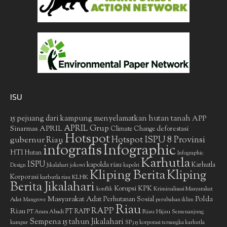
ISU
15 pejuang dari kampung menyelamatkan hutan tanah
APP
APRIL Grup
Sinarmas
APRIL
deforestasi
Climate Change
Hotspot
gubernur Riau
Hotspot ISPU 8 Provinsi
infografis
Infographic
HTI
Hutan
Infographic
Karhutla
ISPU
kapolda riau
Karhutla
Design
Jikalahari
jokowi
kapolri
Kliping Berita
Kliping
Korporasi
KLHK
karhutla riau
Berita Jikalahari
Korupsi
KPK
Kriminalisasi Masyarakat
konflik
Masyarakat Adat
Polda
Perhutanan Sosial
Adat
Mangrove
perubahan iklim
Riau
RAPP
Riau
PT RAPP
Riau Hijau
PT Arara Abadi
Semenanjung
Sempena 15 tahun Jikalahari
kampar
SP3 15 korporasi tersangka karhutla