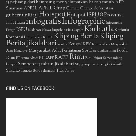
15 pejuang dari kampung menyelamatkan hutan tanah
APP
APRIL Grup
Sinarmas
APRIL
deforestasi
Climate Change
Hotspot
gubernur Riau
Hotspot ISPU 8 Provinsi
infografis
Infographic
HTI
Hutan
Infographic
Karhutla
ISPU
kapolda riau
Karhutla
Design
Jikalahari
jokowi
kapolri
Kliping Berita
Kliping
Korporasi
KLHK
karhutla riau
Berita Jikalahari
Korupsi
KPK
Kriminalisasi Masyarakat
konflik
Masyarakat Adat
Polda
Perhutanan Sosial
Adat
Mangrove
perubahan iklim
Riau
RAPP
Riau
PT RAPP
Riau Hijau
PT Arara Abadi
Semenanjung
Sempena 15 tahun Jikalahari
kampar
SP3 15 korporasi tersangka karhutla
Sukanto Tanoto
Surya darmadi
Titik Panas
FIND US ON FACEBOOK