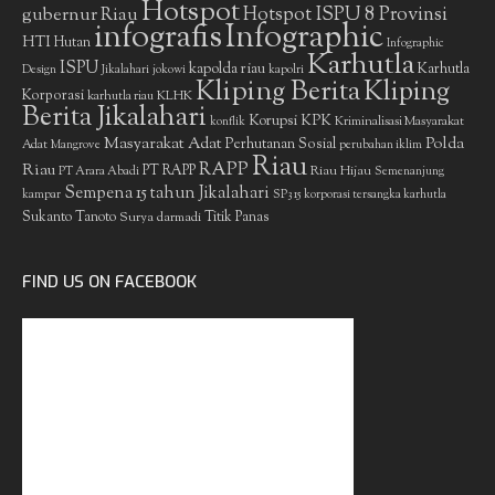
Hotspot
gubernur Riau
Hotspot ISPU 8 Provinsi
infografis
Infographic
HTI
Hutan
Infographic
Karhutla
ISPU
kapolda riau
Karhutla
Design
Jikalahari
jokowi
kapolri
Kliping Berita
Kliping
Korporasi
KLHK
karhutla riau
Berita Jikalahari
Korupsi
KPK
Kriminalisasi Masyarakat
konflik
Masyarakat Adat
Polda
Perhutanan Sosial
Adat
Mangrove
perubahan iklim
Riau
RAPP
Riau
PT RAPP
Riau Hijau
PT Arara Abadi
Semenanjung
Sempena 15 tahun Jikalahari
kampar
SP3 15 korporasi tersangka karhutla
Sukanto Tanoto
Surya darmadi
Titik Panas
FIND US ON FACEBOOK