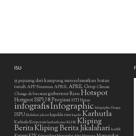
ISU
15 pejuang dari kampung menyelamatkan hutan
APRIL Grup
tanah
APP Sinarmas
APRIL
Climate
Hotspot
gubernur Riau
deforestasi
Change
Hotspot ISPU 8 Provinsi
HTI
Hutan
infografis
Infographic
Infographic Design
Karhutla
ISPU
kapolda riau
Jikalahari
jokowi
kapolri
Kliping
Karhutla Korporasi
KLHK
karhutla riau
Berita
Kliping Berita Jikalahari
konflik
Masyarakat
Korupsi
KPK
Kriminalisasi Masyarakat Adat
Mangrove