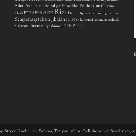
Adat
Polda Riau
Perhutanan Sosial
perubahan iklim
PT Arara
Riau
RAPP
PT RAPP
Riau Hijau
Abadi
Semenanjung kampar
Sempena 15 tahun Jikalahari
SP3 15 korporasi tersangka karhutla
Sukanto Tanoto
Surya darmadi
Titik Panas
boja Street Number 39, Delima, Tampan, 28291. Cellphone: +62812-6111-6340