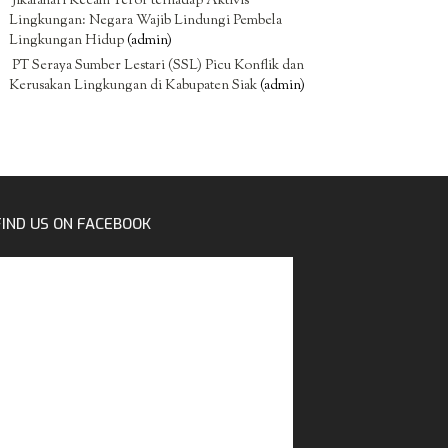
Jikalahari Kecam Teror terhadap Aktivis
Lingkungan: Negara Wajib Lindungi Pembela
Lingkungan Hidup
(admin)
PT Seraya Sumber Lestari (SSL) Picu Konflik dan
Kerusakan Lingkungan di Kabupaten Siak
(admin)
FIND US ON FACEBOOK