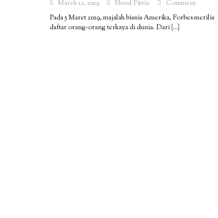
March 12, 2019
Nurul Fitria
Comment
Pada 5 Maret 2019, majalah bisnis Amerika, Forbes merilis
daftar orang-orang terkaya di dunia. Dari
[…]