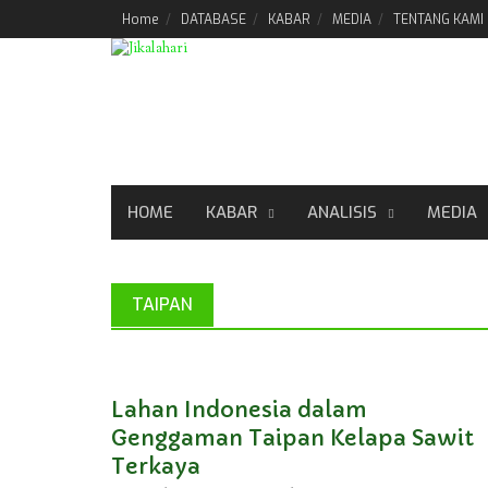
Skip
Home
DATABASE
KABAR
MEDIA
TENTANG KAMI
to
content
HOME
KABAR
ANALISIS
MEDIA
TAIPAN
Lahan Indonesia dalam
Genggaman Taipan Kelapa Sawit
Terkaya