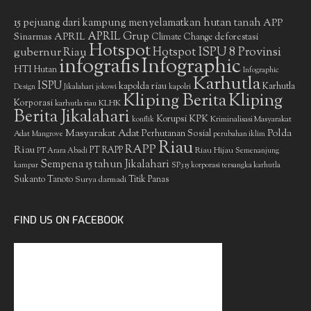
15 pejuang dari kampung menyelamatkan hutan tanah
APP
APRIL Grup
Sinarmas
APRIL
deforestasi
Climate Change
Hotspot
gubernur Riau
Hotspot ISPU 8 Provinsi
infografis
Infographic
HTI
Hutan
Infographic
Karhutla
ISPU
kapolda riau
Karhutla
Design
Jikalahari
jokowi
kapolri
Kliping Berita
Kliping
Korporasi
KLHK
karhutla riau
Berita Jikalahari
Korupsi
KPK
Kriminalisasi Masyarakat
konflik
Masyarakat Adat
Polda
Perhutanan Sosial
Adat
Mangrove
perubahan iklim
Riau
RAPP
Riau
PT RAPP
Riau Hijau
PT Arara Abadi
Semenanjung
Sempena 15 tahun Jikalahari
kampar
SP3 15 korporasi tersangka karhutla
Sukanto Tanoto
Surya darmadi
Titik Panas
FIND US ON FACEBOOK