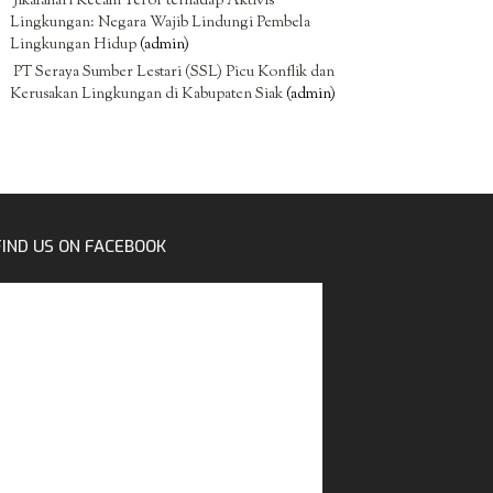
Jikalahari Kecam Teror terhadap Aktivis
Lingkungan: Negara Wajib Lindungi Pembela
Lingkungan Hidup
(admin)
PT Seraya Sumber Lestari (SSL) Picu Konflik dan
Kerusakan Lingkungan di Kabupaten Siak
(admin)
FIND US ON FACEBOOK