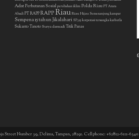
Adat
Polda Riau
Perhutanan Sosial
perubahan iklim
PT Arara
Riau
RAPP
PT RAPP
Riau Hijau
Abadi
Semenanjung kampar
Sempena 15 tahun Jikalahari
SP3 15 korporasi tersangka karhutla
Sukanto Tanoto
Surya darmadi
Titik Panas
boja Street Number 39, Delima, Tampan, 28291. Cellphone: +62812-6111-6340