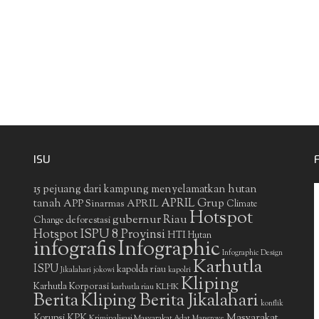
ISU
15 pejuang dari kampung menyelamatkan hutan
APRIL Grup
tanah
APP Sinarmas
APRIL
Climate
Hotspot
gubernur Riau
deforestasi
Change
Hotspot ISPU 8 Provinsi
HTI
Hutan
infografis
Infographic
Infographic Design
Karhutla
ISPU
kapolda riau
Jikalahari
jokowi
kapolri
Kliping
Karhutla Korporasi
KLHK
karhutla riau
Berita
Kliping Berita Jikalahari
konflik
Masyarakat
Korupsi
KPK
Kriminalisasi Masyarakat Adat
Mangrove