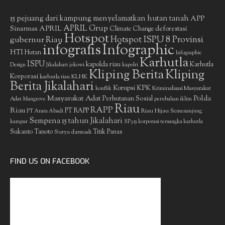
15 pejuang dari kampung menyelamatkan hutan tanah
APP
APRIL Grup
Sinarmas
APRIL
deforestasi
Climate Change
Hotspot
gubernur Riau
Hotspot ISPU 8 Provinsi
infografis
Infographic
HTI
Hutan
Infographic
Karhutla
ISPU
kapolda riau
Karhutla
Design
Jikalahari
jokowi
kapolri
Kliping Berita
Kliping
Korporasi
KLHK
karhutla riau
Berita Jikalahari
Korupsi
KPK
Kriminalisasi Masyarakat
konflik
Masyarakat Adat
Polda
Perhutanan Sosial
Adat
Mangrove
perubahan iklim
Riau
RAPP
Riau
PT RAPP
Riau Hijau
PT Arara Abadi
Semenanjung
Sempena 15 tahun Jikalahari
kampar
SP3 15 korporasi tersangka karhutla
Sukanto Tanoto
Surya darmadi
Titik Panas
FIND US ON FACEBOOK