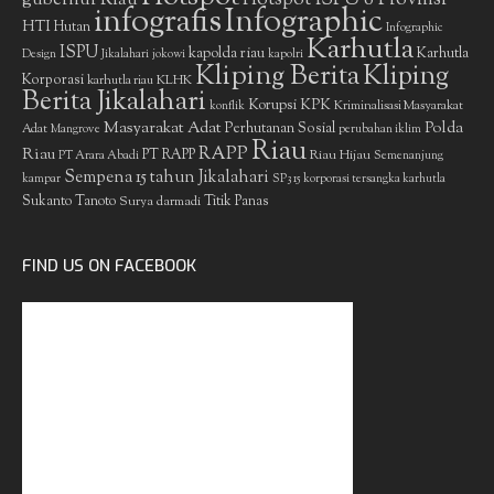
infografis
Infographic
HTI
Hutan
Infographic
Karhutla
ISPU
kapolda riau
Karhutla
Design
Jikalahari
jokowi
kapolri
Kliping Berita
Kliping
Korporasi
KLHK
karhutla riau
Berita Jikalahari
Korupsi
KPK
Kriminalisasi Masyarakat
konflik
Masyarakat Adat
Polda
Perhutanan Sosial
Adat
Mangrove
perubahan iklim
Riau
RAPP
Riau
PT RAPP
Riau Hijau
PT Arara Abadi
Semenanjung
Sempena 15 tahun Jikalahari
kampar
SP3 15 korporasi tersangka karhutla
Sukanto Tanoto
Surya darmadi
Titik Panas
FIND US ON FACEBOOK