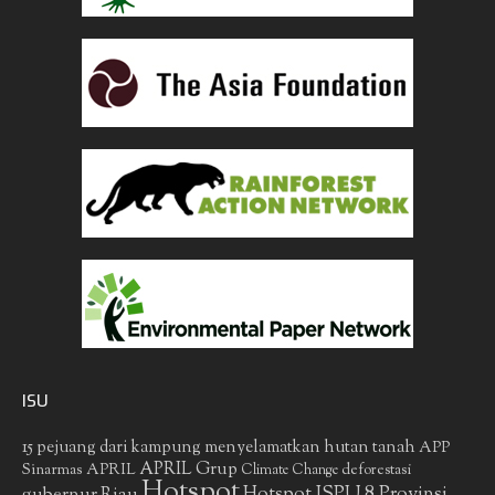
ISU
15 pejuang dari kampung menyelamatkan hutan tanah
APP
APRIL Grup
Sinarmas
APRIL
deforestasi
Climate Change
Hotspot
gubernur Riau
Hotspot ISPU 8 Provinsi