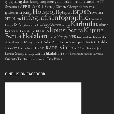
15 pejuang dari kampung menyelamatkan hutan tanah
APP
APRIL Grup
Sinarmas
APRIL
deforestasi
Climate Change
Hotspot
gubernur Riau
Hotspot ISPU 8 Provinsi
infografis
Infographic
HTI
Hutan
Infographic
Karhutla
ISPU
kapolda riau
Karhutla
Design
Jikalahari
jokowi
kapolri
Kliping Berita
Kliping
Korporasi
KLHK
karhutla riau
Berita Jikalahari
Korupsi
KPK
Kriminalisasi Masyarakat
konflik
Masyarakat Adat
Polda
Perhutanan Sosial
Adat
Mangrove
perubahan iklim
Riau
RAPP
Riau
PT RAPP
Riau Hijau
PT Arara Abadi
Semenanjung
Sempena 15 tahun Jikalahari
kampar
SP3 15 korporasi tersangka karhutla
Sukanto Tanoto
Surya darmadi
Titik Panas
FIND US ON FACEBOOK