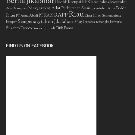
Berita Jikalahari
Korupsi
KPK
Kriminalisasi Masyarakat
konflik
Masyarakat Adat
Polda
Perhutanan Sosial
Adat
Mangrove
perubahan iklim
Riau
RAPP
Riau
PT RAPP
Riau Hijau
PT Arara Abadi
Semenanjung
Sempena 15 tahun Jikalahari
kampar
SP3 15 korporasi tersangka karhutla
Sukanto Tanoto
Surya darmadi
Titik Panas
FIND US ON FACEBOOK