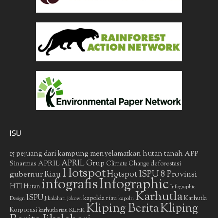
ISU
15 pejuang dari kampung menyelamatkan hutan tanah
APP
APRIL Grup
Sinarmas
APRIL
deforestasi
Climate Change
Hotspot
gubernur Riau
Hotspot ISPU 8 Provinsi
infografis
Infographic
HTI
Hutan
Infographic
Karhutla
ISPU
kapolda riau
Karhutla
Design
Jikalahari
jokowi
kapolri
Kliping Berita
Kliping
Korporasi
KLHK
karhutla riau