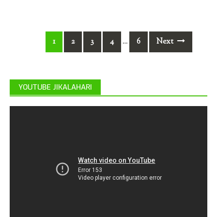
Posts
1
2
3
4
6
Next
…
navigation
YOUTUBE JIKALAHARI