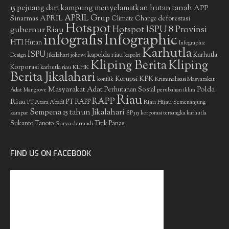
15 pejuang dari kampung menyelamatkan hutan tanah
APP
APRIL Grup
Sinarmas
APRIL
deforestasi
Climate Change
Hotspot
gubernur Riau
Hotspot ISPU 8 Provinsi
infografis
Infographic
HTI
Hutan
Infographic
Karhutla
ISPU
kapolda riau
Karhutla
Design
Jikalahari
jokowi
kapolri
Kliping Berita
Kliping
Korporasi
KLHK
karhutla riau
Berita Jikalahari
Korupsi
KPK
Kriminalisasi Masyarakat
konflik
Masyarakat Adat
Polda
Perhutanan Sosial
Adat
Mangrove
perubahan iklim
Riau
RAPP
Riau
PT RAPP
Riau Hijau
PT Arara Abadi
Semenanjung
Sempena 15 tahun Jikalahari
kampar
SP3 15 korporasi tersangka karhutla
Sukanto Tanoto
Surya darmadi
Titik Panas
FIND US ON FACEBOOK